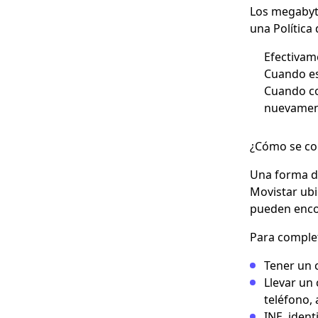
Los megabyte
una Política
Efectivam
Cuando es
Cuando co
nuevamen
¿Cómo se con
Una forma de
Movistar ubi
pueden encon
Para comple
Tener un 
Llevar un
teléfono,
INE, ident