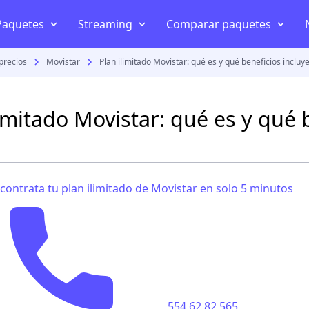
Paquetes
Streaming
Comparar paquetes
precios
Movistar
Plan ilimitado Movistar: qué es y qué beneficios incluy
Telefonía y celular
Internet en casa
Disney+
Mejor internet en Méxi
AT&T
Internet inalámbrico
HBO
Izzi vs Totalplay
limitado Movistar: qué es y qué 
Telcel
Televisión por internet
Star+
Telmex vs Totalplay
Movistar
Planes celular
Netflix
Izzi vs Telmex
Netwey
contrata tu plan ilimitado de Movistar en solo 5 minutos
Bait
Amazon Prime Video
Megacable vs Totalplay
Comparar paquetes streaming
s
554 62 82 565