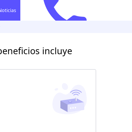
Noticias
e
554 628 2565
Llamada gratuita
554 628 2
co
beneficios incluye