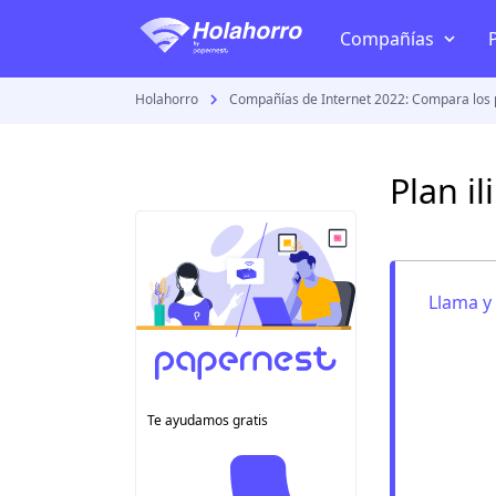
Compañías
Holahorro
Compañías de Internet 2022: Compara los 
TV + Internet
Telmex
Plan i
Izzi
Megacable
Totalplay
Llama y 
Dish
Sky
VeTV
Te ayudamos gratis
Todas las compañía