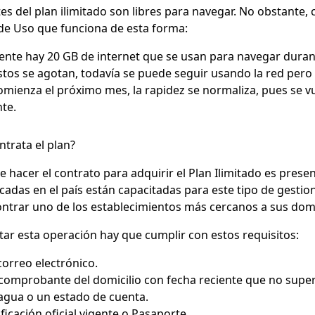
s del plan ilimitado son libres para navegar. No obstante, c
 de Uso que funciona de esta forma:
ente hay 20 GB de internet que se usan para navegar duran
tos se agotan, todavía se puede seguir usando la red per
mienza el próximo mes, la rapidez se normaliza, pues se v
te.
trata el plan?
 hacer el contrato para adquirir el
Plan Ilimitado
es presen
cadas en el país están capacitadas para este tipo de gestione
trar uno de los establecimientos más cercanos a sus domic
tar esta operación hay que cumplir con
estos requisitos
:
correo electrónico.
 comprobante del domicilio con fecha reciente que no supere
 agua o un estado de cuenta.
ificación oficial vigente o Pasaporte.