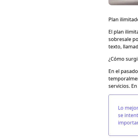
Plan ilimita
El
plan ilimi
sobresale po
texto, llama
¿Cómo surgió
En el pasado
temporalment
servicios. E
Lo mejor
se inten
importan