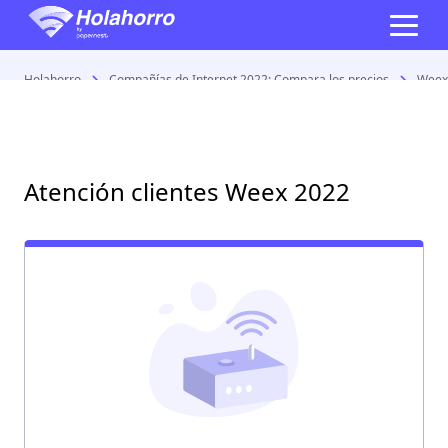
Holahorro
Compañías de Internet 2022: Compara los precios
Weex:
Atención clientes Weex 2022