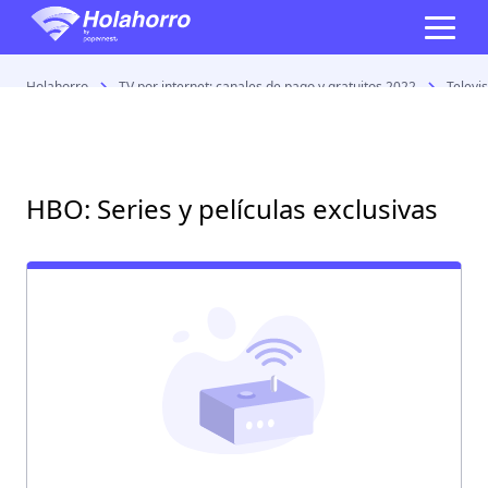
Holahorro
TV por internet: canales de pago y gratuitos 2022
Televi
HBO: Series y películas exclusivas