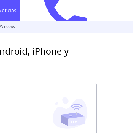
Noticias
y Windows
554 628 2565
Llamada gratuita
554 628 2
co
ndroid, iPhone y