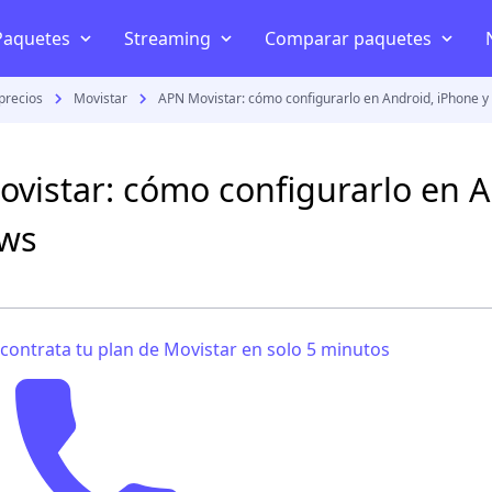
Paquetes
Streaming
Comparar paquetes
precios
Movistar
APN Movistar: cómo configurarlo en Android, iPhone 
Telefonía y celular
Internet en casa
Disney+
Mejor internet en Méxi
AT&T
Internet inalámbrico
HBO
Izzi vs Totalplay
vistar: cómo configurarlo en A
Telcel
Televisión por internet
Star+
Telmex vs Totalplay
ws
Movistar
Planes celular
Netflix
Izzi vs Telmex
Netwey
Bait
Amazon Prime Video
Megacable vs Totalplay
 contrata tu plan de Movistar en solo 5 minutos
Comparar paquetes streaming
s