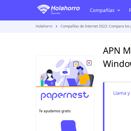
Compañías
Holahorro
Compañías de Internet 2022: Compara los 
TV + Internet
Telmex
APN Mo
Izzi
Windo
Megacable
Totalplay
Dish
Llama y
Sky
VeTV
Te ayudamos gratis
Todas las compañía