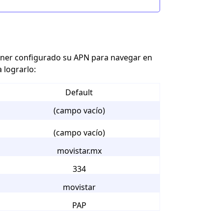
tener configurado su APN para navegar en
 lograrlo:
Default
(campo vacío)
(campo vacío)
movistar.mx
334
movistar
PAP