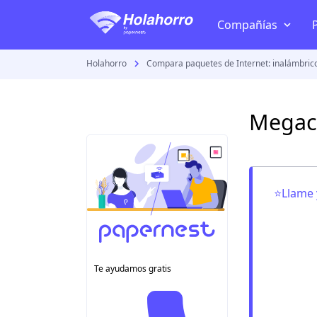
Compañías
Holahorro
Compara paquetes de Internet: inalámbrico, 
TV + Internet
Telmex
Megaca
Izzi
Megacable
Totalplay
⭐Llame 
Dish
Sky
VeTV
Te ayudamos gratis
Todas las compañía