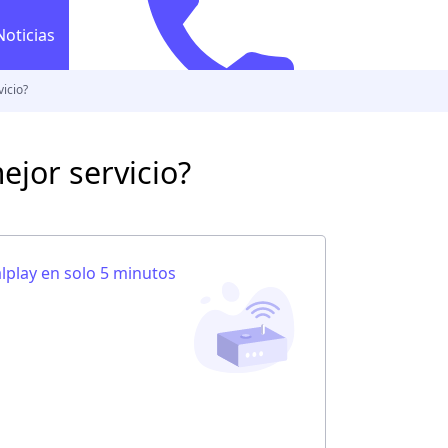
Noticias
icio?
554 628 2565
Llamada gratuita
554 628 2
co
ejor servicio?
lplay en solo 5 minutos