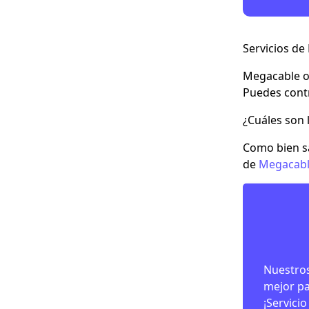
Servicios d
Megacable of
Puedes contr
¿Cuáles son 
Como bien sa
de
Megacab
Nuestros
mejor pa
¡Servicio