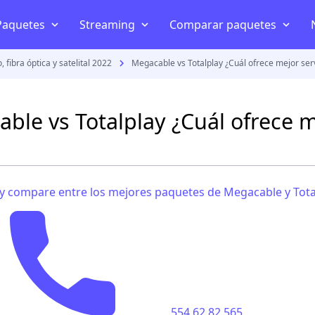
Paquetes
Streaming
Comparar paquetes
fibra óptica y satelital 2022
Megacable vs Totalplay ¿Cuál ofrece mejor serv
Telefonía y celular
Internet en casa
Disney+
Mejor internet en Méxi
AT&T
Internet inalámbrico
HBO
Izzi vs Totalplay
ble vs Totalplay ¿Cuál ofrece m
Telcel
Televisión por internet
Star+
Telmex vs Totalplay
Movistar
Planes celular
Netflix
Izzi vs Telmex
Netwey
y compare entre los mejores paquetes de Megacable y Tota
Bait
Amazon Prime Video
Megacable vs Totalplay
Comparar paquetes streaming
s
554 62 82 565