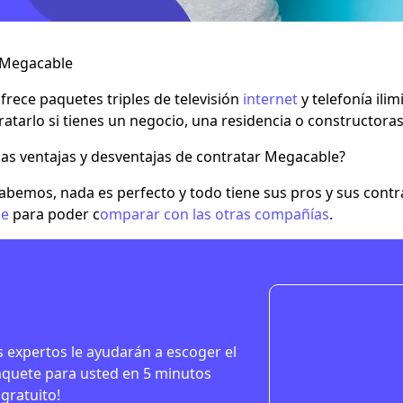
e Megacable
rece paquetes triples de televisión
internet
y telefonía ili
atarlo si tienes un negocio, una residencia o constructoras
las ventajas y desventajas de contratar Megacable?
bemos, nada es perfecto y todo tiene sus pros y sus contra
le
para poder c
omparar con las otras compañías
.
 expertos le ayudarán a escoger el
quete para usted en 5 minutos
 gratuito!