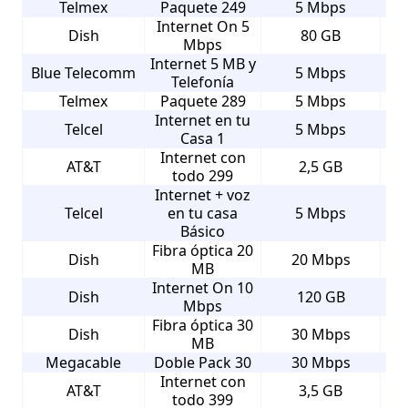
Telmex
Paquete 249
5 Mbps
Internet On 5
Dish
80 GB
Mbps
Internet 5 MB y
Blue Telecomm
5 Mbps
Telefonía
Telmex
Paquete 289
5 Mbps
Internet en tu
Telcel
5 Mbps
Casa 1
Internet con
AT&T
2,5 GB
todo 299
Internet + voz
Telcel
en tu casa
5 Mbps
Básico
Fibra óptica 20
Dish
20 Mbps
MB
Internet On 10
Dish
120 GB
Mbps
Fibra óptica 30
Dish
30 Mbps
MB
Megacable
Doble Pack 30
30 Mbps
Internet con
AT&T
3,5 GB
todo 399