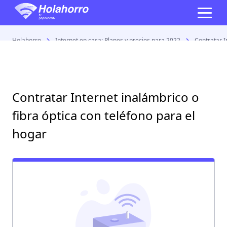
Holahorro
Internet en casa: Planes y precios para 2022
Contratar I
Contratar Internet inalámbrico o
fibra óptica con teléfono para el
hogar