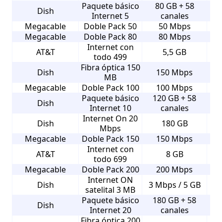
Paquete básico
80 GB + 58
Dish
Internet 5
canales
Megacable
Doble Pack 50
50 Mbps
Megacable
Doble Pack 80
80 Mbps
Internet con
AT&T
5,5 GB
todo 499
Fibra óptica 150
Dish
150 Mbps
MB
Megacable
Doble Pack 100
100 Mbps
Paquete básico
120 GB + 58
Dish
Internet 10
canales
Internet On 20
Dish
180 GB
Mbps
Megacable
Doble Pack 150
150 Mbps
Internet con
AT&T
8 GB
todo 699
Megacable
Doble Pack 200
200 Mbps
Internet ON
Dish
3 Mbps / 5 GB
satelital 3 MB
Paquete básico
180 GB + 58
Dish
Internet 20
canales
Fibra óptica 200