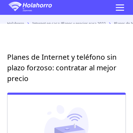
Holahorro
Internet en casa: Planes y precios para 2022
Planes de I
Planes de Internet y teléfono sin
plazo forzoso: contratar al mejor
precio