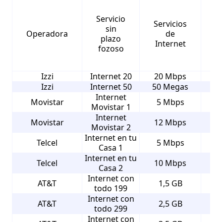
Servicio
Servicios
sin
Operadora
de
plazo
m
Internet
fozoso
Izzi
Internet 20
20 Mbps
Izzi
Internet 50
50 Megas
Internet
Movistar
5 Mbps
Movistar 1
Internet
Movistar
12 Mbps
Movistar 2
Internet en tu
Telcel
5 Mbps
Casa 1
Internet en tu
Telcel
10 Mbps
Casa 2
Internet con
AT&T
1,5 GB
todo 199
Internet con
AT&T
2,5 GB
todo 299
Internet con