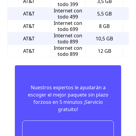
AT&T
3,5 GB
todo 399
Internet con
AT&T
5,5 GB
todo 499
Internet con
AT&T
8 GB
todo 699
Internet con
AT&T
10,5 GB
todo 899
Internet con
AT&T
12 GB
todo 899
Nuestros expertos le ayudarán a
escoger el mejor paquete sin plazo
forzoso en 5 minutos ¡Servicio
gratuito!