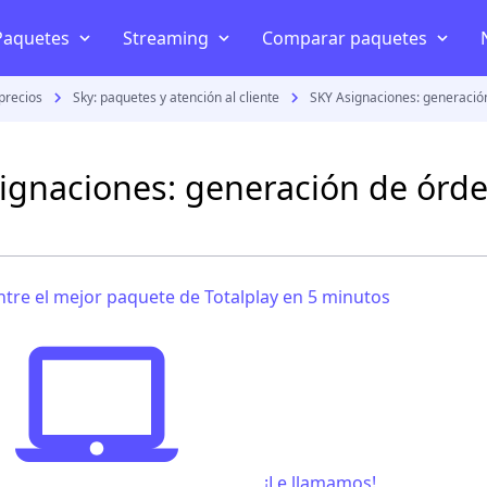
Paquetes
Streaming
Comparar paquetes
precios
Sky: paquetes y atención al cliente
SKY Asignaciones: generación
Telefonía y celular
Internet en casa
Disney+
Mejor internet en Méxi
AT&T
Internet inalámbrico
HBO
Izzi vs Totalplay
ignaciones: generación de órde
Telcel
Televisión por internet
Star+
Telmex vs Totalplay
Movistar
Planes celular
Netflix
Izzi vs Telmex
Netwey
tre el mejor paquete de Totalplay en 5 minutos
Bait
Amazon Prime Video
Megacable vs Totalplay
Comparar paquetes streaming
s
¡Le llamamos!