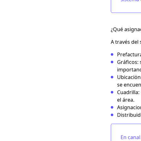
¿Qué asigna
A través del
Prefactura
Gráficos:
importanc
Ubicaciön:
se encuen
Cuadrilla:
el área.
Asignacio
Distribuid
En canal