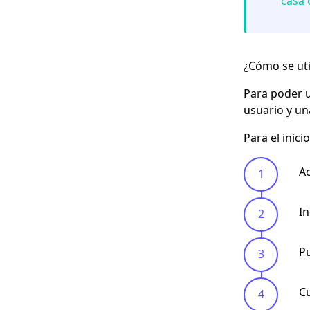
casa 
¿Cómo se uti
Para poder 
usuario y un
Para el inic
Ac
In
Pu
Cu