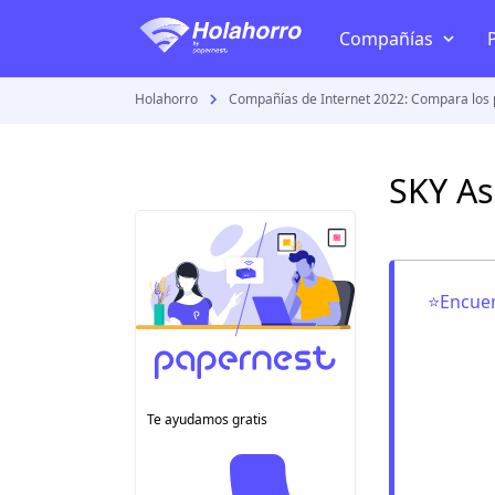
Compañías
Holahorro
Compañías de Internet 2022: Compara los 
TV + Internet
Telmex
SKY As
Izzi
Megacable
Totalplay
⭐Encuen
Dish
Sky
VeTV
Te ayudamos gratis
Todas las compañía