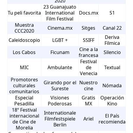
2020
23 Guanajuato
Tu peli favorita
International
Docs.mx
S1
Film Festival
Muestra
Cinema.mx
Sitges
Canal 22
CCC2020
Deriva
Caleidoscopio
LGBT +
SSIFF
Filmica
Cine a la
Los Cabos
Ficunam
Silencio
francesa
Festival
MIC
Ambulante
de
Textual
Venecia
Promotores
Girando por el
Nuestro
culturales
Nómada
Sureste
cine
comunitarios
Especial
Visiones
Gratis
Operación
Pesadilla
Poderosas
MX
Kino
18º Festival
Internationale
internacional
El País
Filmfestspiele
Ariel
de Cine de
recomienda
Berlin
Morelia