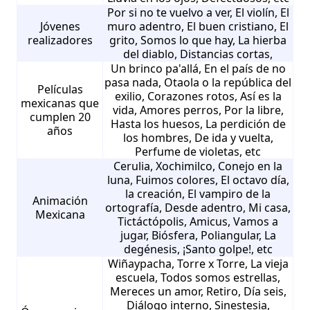
Por si no te vuelvo a ver, El violín, El
Jóvenes
muro adentro, El buen cristiano, El
realizadores
grito, Somos lo que hay, La hierba
del diablo, Distancias cortas,
Un brinco pa'allá, En el país de no
pasa nada, Otaola o la república del
Películas
exilio, Corazones rotos, Así es la
mexicanas que
vida, Amores perros, Por la libre,
cumplen 20
Hasta los huesos, La perdición de
años
los hombres, De ida y vuelta,
Perfume de violetas, etc
Cerulia, Xochimilco, Conejo en la
luna, Fuimos colores, El octavo día,
la creación, El vampiro de la
Animación
ortografía, Desde adentro, Mi casa,
Mexicana
Tictáctópolis, Amicus, Vamos a
jugar, Biósfera, Poliangular, La
degénesis, ¡Santo golpe!, etc
Wiñaypacha, Torre x Torre, La vieja
escuela, Todos somos estrellas,
Mereces un amor, Retiro, Día seis,
Diálogo interno, Sinestesia,