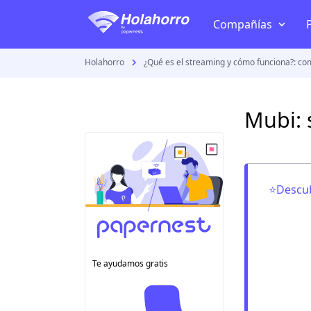
Compañías
Holahorro
¿Qué es el streaming y cómo funciona?: co
TV + Internet
Telmex
Mubi: 
Izzi
Megacable
Totalplay
⭐Descub
Dish
Sky
VeTV
Te ayudamos gratis
Todas las compañía