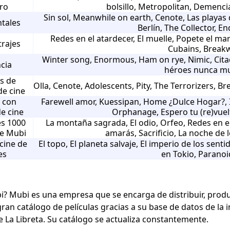
ro
bolsillo, Metropolitan, Demenci
Sin sol, Meanwhile on earth, Cenote, Las playas
tales
Berlín, The Collector, E
Redes en el atardecer, El muelle, Popete el ma
rajes
Cubains, Breakw
Winter song, Enormous, Ham on rye, Nimic, Cita
cia
héroes nunca mu
s de
Olla, Cenote, Adolescents, Pity, The Terrorizers, Bre
de cine
 con
Farewell amor, Kuessipan, Home ¿Dulce Hogar?, I
e cine
Orphanage, Espero tu (re)vuel
es 1000
La montaña sagrada, El odio, Orfeo, Redes en el 
de Mubi
amarás, Sacrificio, La noche de 
 cine de
El topo, El planeta salvaje, El imperio de los sent
es
en Tokio, Paranoi
i?
Mubi es una empresa que se encarga de distribuir, produc
ran catálogo de películas gracias a su base de datos de la 
ne La Libreta. Su catálogo se actualiza constantemente.