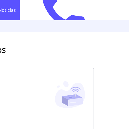
Noticias
554 628 2565
Llamada gratuita
554 628 2
co
os