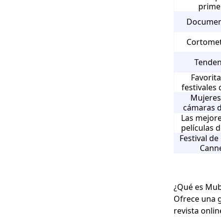
prime
Documen
Cortomet
Tenden
Favorita
festivales 
Mujeres
cámaras d
Las mejor
películas 
Festival de
Cann
¿Qué es Mub
Ofrece una g
revista onli