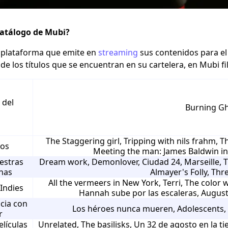
 catálogo de Mubi?
 plataforma que emite en
streaming
sus contenidos para el
de los títulos que se encuentran en su cartelera, en Mubi fi
 del
Burning G
The Staggering girl, Tripping with nils frahm, T
nos
Meeting the man: James Baldwin in 
estras
Dream work, Demonlover, Ciudad 24, Marseille, 
nas
Almayer's Folly, Thre
All the vermeers in New York, Terri, The color 
Indies
Hannah sube por las escaleras, August 
cia con
Los héroes nunca mueren, Adolescents, 
r
lículas
Unrelated, The basilisks, Un 32 de agosto en la tie