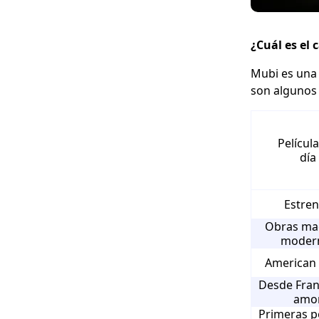
¿Cuál es el
Mubi es una
son algunos 
Película
día
Estre
Obras ma
moder
American 
Desde Fran
amo
Primeras pe