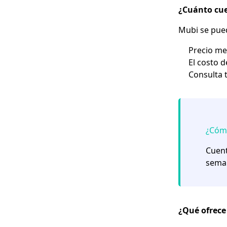
¿Cuánto cue
Mubi se pued
Precio
me
El costo 
Consulta 
¿Cómo
Cuent
seman
¿Qué ofrece