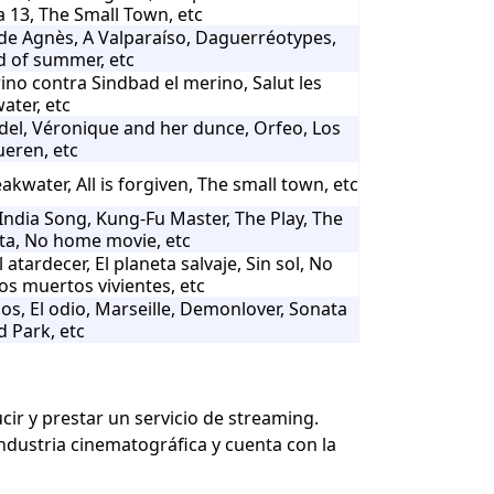
a 13, The Small Town, etc
 de Agnès, A Valparaíso, Daguerréotypes,
nd of summer, etc
rino contra Sindbad el merino, Salut les
ater, etc
del, Véronique and her dunce, Orfeo, Los
eren, etc
akwater, All is forgiven, The small town, etc
ndia Song, Kung-Fu Master, The Play, The
ta, No home movie, etc
atardecer, El planeta salvaje, Sin sol, No
los muertos vivientes, etc
idos, El odio, Marseille, Demonlover, Sonata
d Park, etc
ir y prestar un servicio de streaming.
industria cinematográfica y cuenta con la