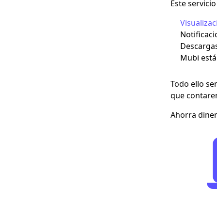
Este servici
Visualizac
Notificaci
Descargas
Mubi está 
Todo ello se
que contare
Ahorra dine