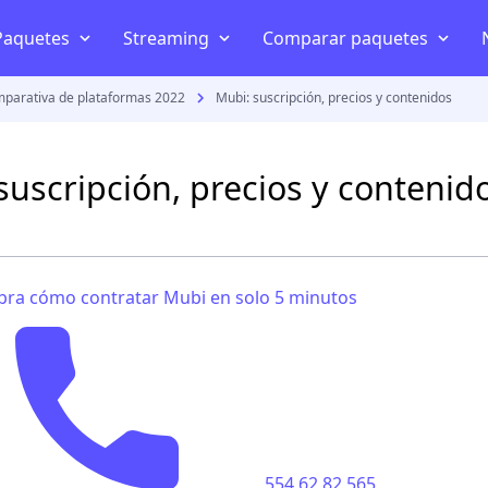
Paquetes
Streaming
Comparar paquetes
mparativa de plataformas 2022
Mubi: suscripción, precios y contenidos
Telefonía y celular
Internet en casa
Disney+
Mejor internet en Méxi
AT&T
Internet inalámbrico
HBO
Izzi vs Totalplay
suscripción, precios y contenid
Telcel
Televisión por internet
Star+
Telmex vs Totalplay
Movistar
Planes celular
Netflix
Izzi vs Telmex
Netwey
ra cómo contratar Mubi en solo 5 minutos
Bait
Amazon Prime Video
Megacable vs Totalplay
Comparar paquetes streaming
s
554 62 82 565