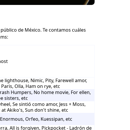
 público de México.
Te contamos cuáles
lms:
host
he lighthouse, Nimic, Pity, Farewell amor,
Paris, Olla, Ham on rye, etc
Trash Humpers, No home movie, For ellen,
e sisters, etc
wheel, Se sintió como amor, Jess + Moss,
at Akiko's, Sun don't shine, etc
Enormous, Orfeo, Kuessipan, etc
rra, All is forgiven, Pickpocket - Ladrón de