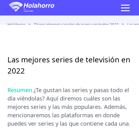
Holahorro
TV por internet: canales de pago y gratuitos 2022
Las me
Las mejores series de televisión en
2022
Resumen
¿Te gustan las
series
y pasas todo el
día viéndolas? Aquí diremos cuáles son las
mejores series y las más populares. Además,
mencionaremos las plataformas en donde
puedes ver series y las que contiene cada una.