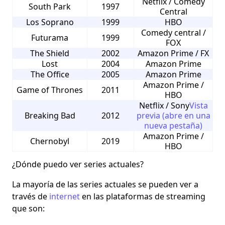
Netflix / Comedy
South Park
1997
Central
Los Soprano
1999
HBO
Comedy central /
Futurama
1999
FOX
The Shield
2002
Amazon Prime / FX
Lost
2004
Amazon Prime
The Office
2005
Amazon Prime
Amazon Prime /
Game of Thrones
2011
HBO
Netflix / Sony
Vista
Breaking Bad
2012
previa
(abre en una
nueva pestaña)
Amazon Prime /
Chernobyl
2019
HBO
¿Dónde puedo ver series actuales?
La mayoría de las
series
actuales se pueden ver a
través de
internet
en las plataformas de streaming
que son: