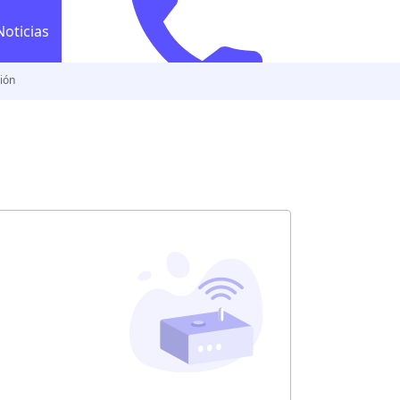
Noticias
ción
800 444 1866
Llama ya
800 444 1
co