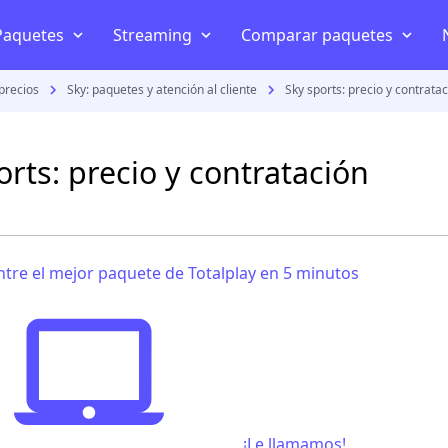
Paquetes
Streaming
Comparar paquetes
precios
Sky: paquetes y atención al cliente
Sky sports: precio y contrata
Telefonía y celular
Internet en casa
Disney+
Mejor internet en Méxi
AT&T
Internet inalámbrico
HBO
Izzi vs Totalplay
orts: precio y contratación
Telcel
Televisión por internet
Star+
Telmex vs Totalplay
Movistar
Planes celular
Netflix
Izzi vs Telmex
Netwey
tre el mejor paquete de Totalplay en 5 minutos
Bait
Amazon Prime Video
Megacable vs Totalplay
Comparar paquetes streaming
s
¡Le llamamos!