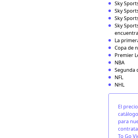
Sky Sports
Sky Sports
Sky Sport
Sky Sport
encuentra 
La primer
Copa de n
Premier 
NBA
Segunda d
NFL
NHL
El preci
catálogo
para nue
contrata
To Go V