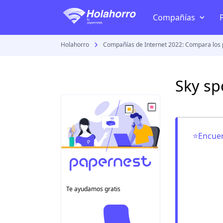
Compañías
Holahorro
Compañías de Internet 2022: Compara los 
TV + Internet
Telmex
Sky sp
Izzi
Megacable
Totalplay
⭐Encuen
Dish
Sky
VeTV
Te ayudamos gratis
Todas las compañía