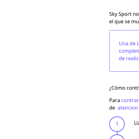
Sky Sport no
el que se mu
Una de l
compleme
de reali
¿Cómo contr
Para
contrat
de
atencion 
Ll