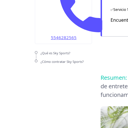
OMV
✅Servicio 
Unefon
Encuent
Weex
5546282565
¿Qué es Sky Sports?
¿Cómo contratar Sky Sports?
Resumen
de entrete
funcionami