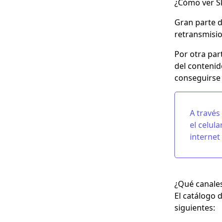
¿Cómo ver Sk
Gran parte d
retransmisio
Por otra par
del contenid
conseguirse 
A través
el celul
internet
¿Qué canales
El catálogo 
siguientes: