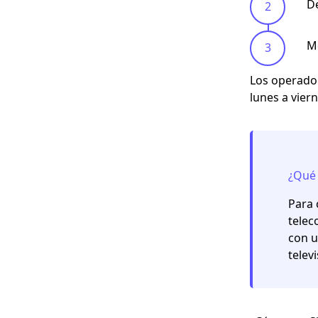
D
Me
Los operador
lunes a vier
¿Qué 
Para 
telec
con u
telev