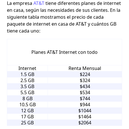
La empresa
AT&T
tiene diferentes planes de internet
en casa,
según las necesidades de sus clientes. En la
siguiente tabla mostramos el precio de cada
paquete de internet en casa de AT&T y cuántos GB
tiene cada uno:
Planes AT&T Internet con todo
Internet
Renta Mensual
1.5 GB
$224
2.5 GB
$324
3.5 GB
$434
5.5 GB
$534
8 GB
$744
10.5 GB
$944
12 GB
$1044
17 GB
$1464
25 GB
$2064