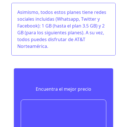
Asimismo, todos estos planes tiene redes
sociales incluidas (Whatsapp, Twitter y
Facebook): 1 GB (hasta el plan 3.5 GB) y 2
GB (para los siguientes planes). A su vez,
todos puedes disfrutar de AT&T
Norteamérica.
Encuentra el mejor precio