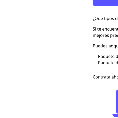
¿Qué tipos d
Si te encuen
mejores prec
Puedes adqu
Paquete d
Paquete de
Contrata aho