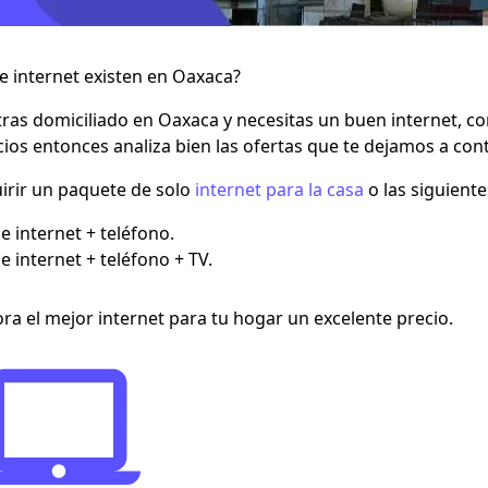
e internet existen en Oaxaca?
tras
domiciliado en Oaxaca y necesitas un buen internet
, c
ios entonces analiza bien las ofertas que te dejamos a con
irir un paquete de solo
internet para la casa
o las siguient
e internet + teléfono.
 internet + teléfono + TV.
ra el mejor internet para tu hogar un excelente precio.