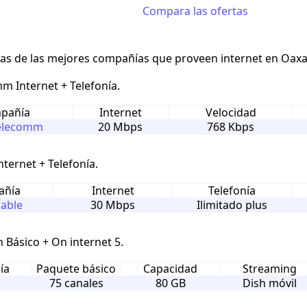
Compara las ofertas
as de las mejores compañías que proveen internet en Oaxa
m Internet + Telefonía.
pañía
Internet
Velocidad
Telecomm
20 Mbps
768 Kbps
ternet + Telefonía.
añía
Internet
Telefonía
able
30 Mbps
Ilimitado plus
 Básico + On internet 5.
ía
Paquete básico
Capacidad
Streaming
75 canales
80 GB
Dish móvil