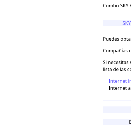
Combo SKY H
SKY
Puedes optar
Compañías d
Si necesitas
lista de las
Internet 
Internet 