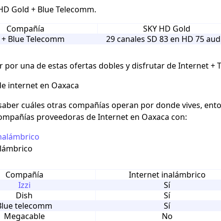
D Gold + Blue Telecomm.
Compañía
SKY HD Gold
+ Blue Telecomm
29 canales SD 83 en HD 75 aud
 por una de estas ofertas dobles y disfrutar de Internet + T
e internet en Oaxaca
 saber cuáles otras compañías operan por donde vives, en
 compañías proveedoras de Internet en Oaxaca con:
inalámbrico
alámbrico
Compañía
Internet inalámbrico
Izzi
Sí
Dish
Sí
Blue telecomm
Sí
Megacable
No