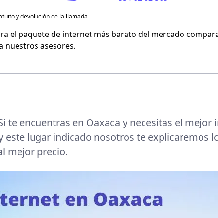
atuito y devolución de la llamada
Flash Mobile
ra el paquete de internet más barato del mercado compara
 a nuestros asesores.
Virgin Mobile
Si te encuentras en Oaxaca y necesitas el mejor 
y este lugar indicado nosotros te explicaremos 
al mejor precio.