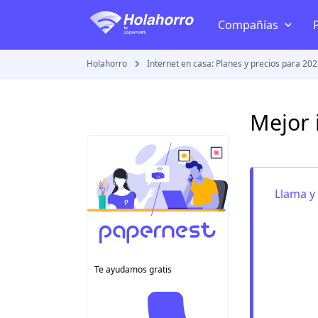
Compañías
Holahorro
Internet en casa: Planes y precios para 20
TV + Internet
Telmex
Mejor 
Izzi
Megacable
Totalplay
Llama y
Dish
Sky
VeTV
Te ayudamos gratis
Todas las compañía