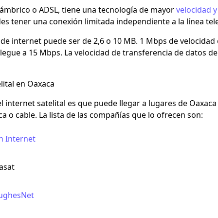
alámbrico o ADSL, tiene una tecnología de mayor
velocidad y
es tener una conexión limitada independiente a la línea te
 de internet puede ser de 2,6 o 10 MB. 1 Mbps de velocidad
llegue a 15 Mbps. La velocidad de transferencia de datos de
elital en Oaxaca
el internet satelital es que puede llegar a lugares de Oaxaca
ca o cable. La lista de las compañías que lo ofrecen son:
n Internet
asat
ughesNet