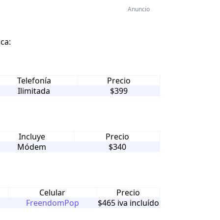
Anuncio
ca:
Telefonía
Precio
Ilimitada
$399
Incluye
Precio
Módem
$340
Celular
Precio
FreendomPop
$465 iva incluído