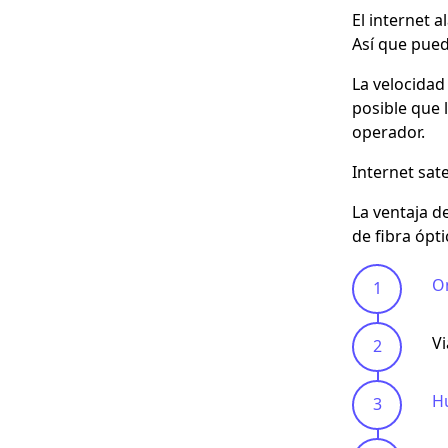
El internet 
Así que pued
La velocidad
posible que 
operador.
Internet sat
La ventaja d
de fibra ópti
O
Vi
H