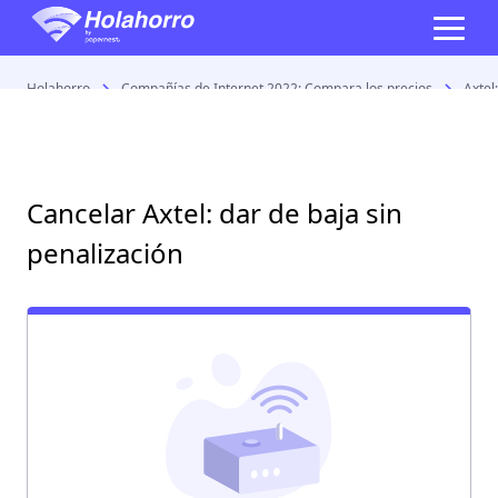
Holahorro
Compañías de Internet 2022: Compara los precios
Axtel
Cancelar Axtel: dar de baja sin
penalización