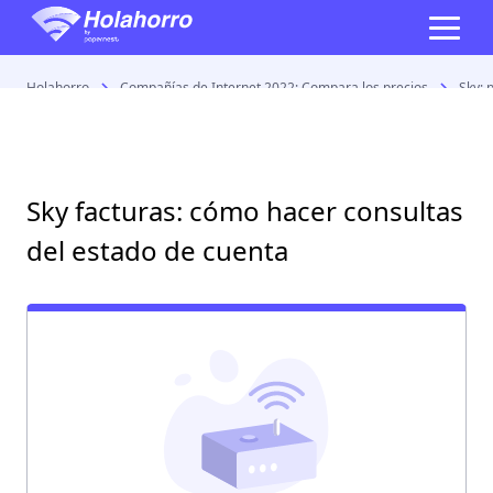
Holahorro
Compañías de Internet 2022: Compara los precios
Sky: 
Sky facturas: cómo hacer consultas
del estado de cuenta