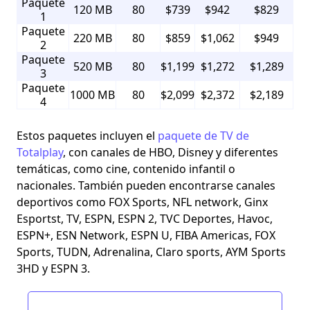
Paquete
120 MB
80
$739
$942
$829
1
Paquete
220 MB
80
$859
$1,062
$949
2
Paquete
520 MB
80
$1,199
$1,272
$1,289
3
Paquete
1000 MB
80
$2,099
$2,372
$2,189
4
Estos paquetes incluyen el
paquete de TV de
Totalplay
, con canales de HBO, Disney y diferentes
temáticas, como cine, contenido infantil o
nacionales. También pueden encontrarse canales
deportivos como FOX Sports, NFL network, Ginx
Esportst, TV, ESPN, ESPN 2, TVC Deportes, Havoc,
ESPN+, ESN Network, ESPN U, FIBA Americas, FOX
Sports, TUDN, Adrenalina, Claro sports, AYM Sports
3HD y ESPN 3.