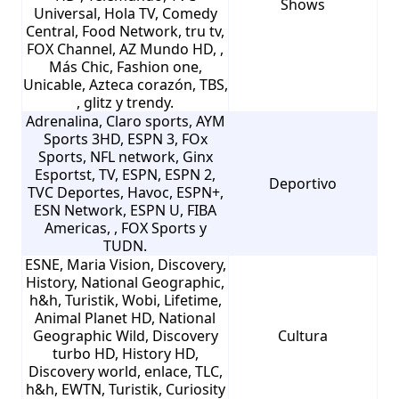
Shows
Universal, Hola TV, Comedy
Central, Food Network, tru tv,
FOX Channel, AZ Mundo HD, ,
Más Chic, Fashion one,
Unicable, Azteca corazón, TBS,
, glitz y trendy.
Adrenalina, Claro sports, AYM
Sports 3HD, ESPN 3, FOx
Sports, NFL network, Ginx
Esportst, TV, ESPN, ESPN 2,
Deportivo
TVC Deportes, Havoc, ESPN+,
ESN Network, ESPN U, FIBA
Americas, , FOX Sports y
TUDN.
ESNE, Maria Vision, Discovery,
History, National Geographic,
h&h, Turistik, Wobi, Lifetime,
Animal Planet HD, National
Geographic Wild, Discovery
Cultura
turbo HD, History HD,
Discovery world, enlace, TLC,
h&h, EWTN, Turistik, Curiosity