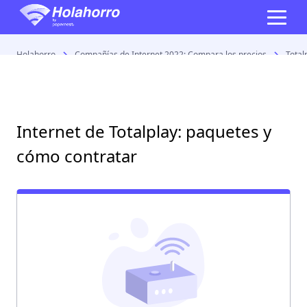
Holahorro
Compañías de Internet 2022: Compara los precios
Total
Internet de Totalplay: paquetes y
cómo contratar