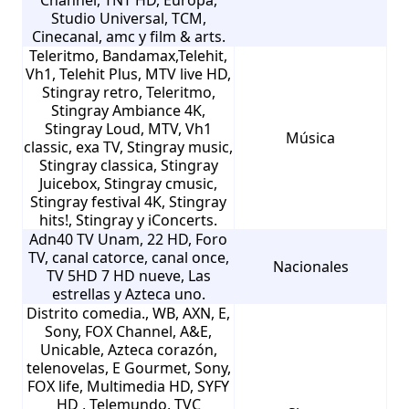
Studio Universal, TCM,
Cinecanal, amc y film & arts.
Teleritmo, Bandamax,Telehit,
Vh1, Telehit Plus, MTV live HD,
Stingray retro, Teleritmo,
Stingray Ambiance 4K,
Stingray Loud, MTV, Vh1
Música
classic, exa TV, Stingray music,
Stingray classica, Stingray
Juicebox, Stingray cmusic,
Stingray festival 4K, Stingray
hits!, Stingray y iConcerts.
Adn40 TV Unam, 22 HD, Foro
TV, canal catorce, canal once,
Nacionales
TV 5HD 7 HD nueve, Las
estrellas y Azteca uno.
Distrito comedia., WB, AXN, E,
Sony, FOX Channel, A&E,
Unicable, Azteca corazón,
telenovelas, E Gourmet, Sony,
FOX life, Multimedia HD, SYFY
HD , Telemundo, TVC