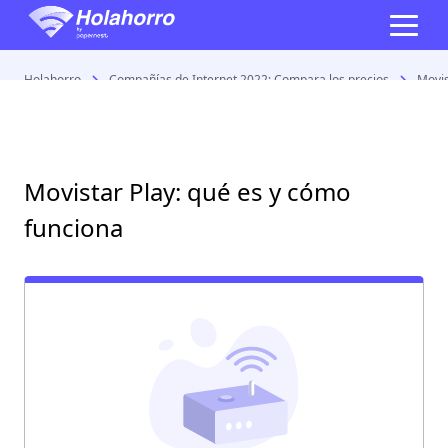
Holahorro
Compañías de Internet 2022: Compara los precios
Movis
Movistar Play: qué es y cómo
funciona