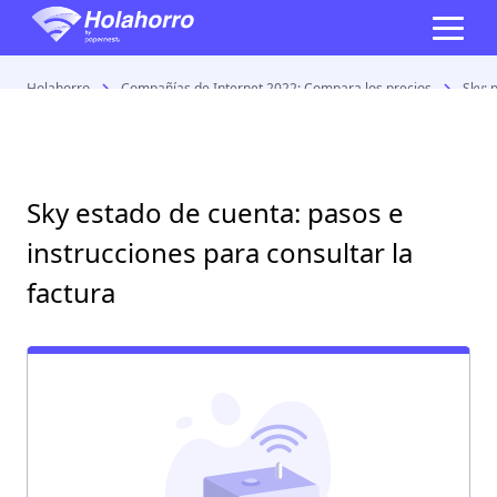
Holahorro
Compañías de Internet 2022: Compara los precios
Sky: 
Sky estado de cuenta: pasos e
instrucciones para consultar la
factura