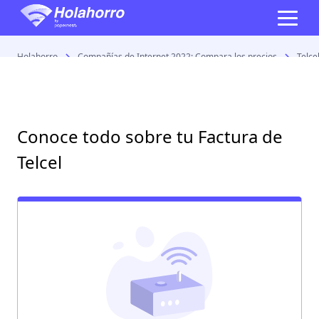
Holahorro
Compañías de Internet 2022: Compara los precios
Telce
Conoce todo sobre tu Factura de
Telcel