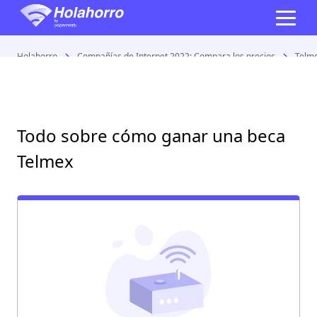
Holahorro
Compañías de Internet 2022: Compara los precios
Telme
Todo sobre cómo ganar una beca
Telmex