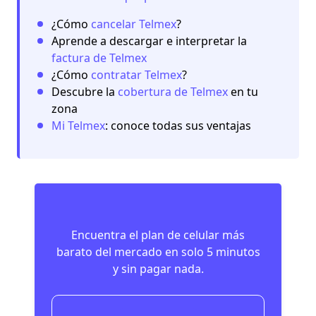
¿Cómo
cancelar Telmex
?
Aprende a descargar e interpretar la
factura de Telmex
¿Cómo
contratar Telmex
?
Descubre la
cobertura de Telmex
en tu
zona
Mi Telmex
: conoce todas sus ventajas
Encuentra el plan de celular más
barato del mercado en solo 5 minutos
y sin pagar nada.