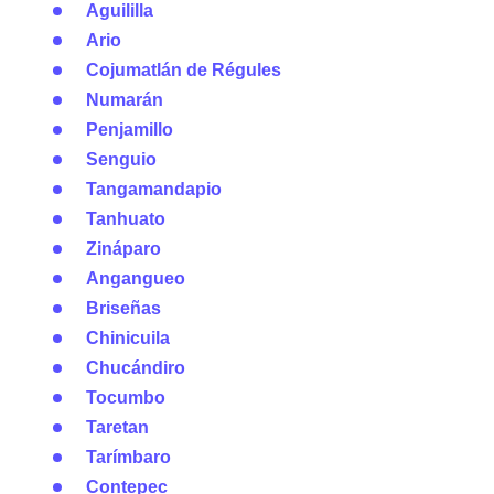
Aguililla
Ario
Cojumatlán de Régules
Numarán
Penjamillo
Senguio
Tangamandapio
Tanhuato
Zináparo
Angangueo
Briseñas
Chinicuila
Chucándiro
Tocumbo
Taretan
Tarímbaro
Contepec