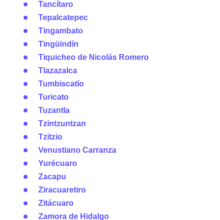
Tancítaro
Tepalcatepec
Tingambato
Tingüindín
Tiquicheo de Nicolás Romero
Tlazazalca
Tumbiscatío
Turicato
Tuzantla
Tzintzuntzan
Tzitzio
Venustiano Carranza
Yurécuaro
Zacapu
Ziracuaretiro
Zitácuaro
Zamora de Hidalgo