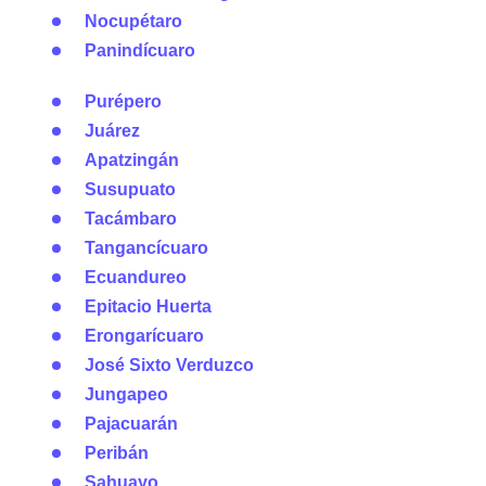
Nocupétaro
Panindícuaro
Purépero
Juárez
Apatzingán
Susupuato
Tacámbaro
Tangancícuaro
Ecuandureo
Epitacio Huerta
Erongarícuaro
José Sixto Verduzco
Jungapeo
Pajacuarán
Peribán
Sahuayo