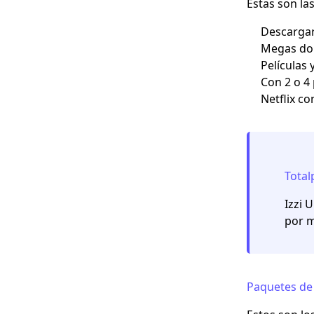
Estas son la
Descarga
Megas dob
Películas 
Con 2 o 4 
Netflix co
Total
Izzi 
por m
Paquetes de