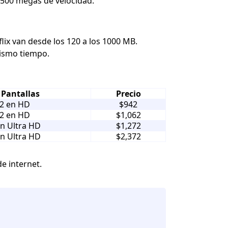
500 megas de velocidad.
lix van desde los 120 a los 1000 MB.
mismo tiempo.
 Pantallas
Precio
2 en HD
$942
2 en HD
$1,062
en Ultra HD
$1,272
en Ultra HD
$2,372
de internet.