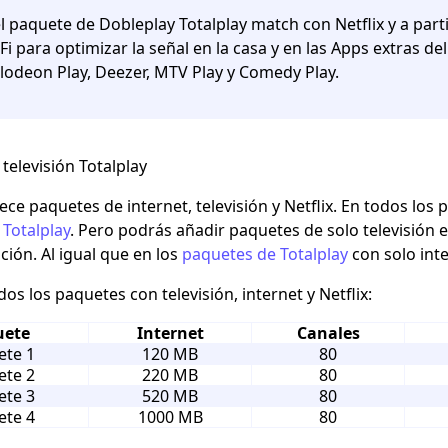
l paquete de Dobleplay Totalplay match con Netflix y a parti
Fi para optimizar la señal en la casa y en las Apps extras del
lodeon Play, Deezer, MTV Play y Comedy Play.
televisión Totalplay
rece paquetes de internet, televisión y Netflix. En todos lo
 Totalplay
. Pero podrás añadir paquetes de solo televisión e
ión. Al igual que en los
paquetes de Totalplay
con solo int
os los paquetes con televisión, internet y Netflix:
uete
Internet
Canales
ete 1
120 MB
80
ete 2
220 MB
80
ete 3
520 MB
80
ete 4
1000 MB
80