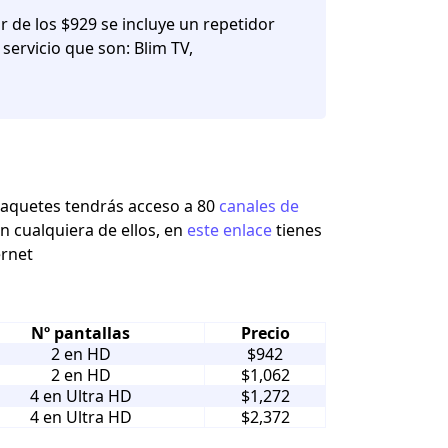
r de los $929 se incluye un repetidor
 servicio que son: Blim TV,
s paquetes tendrás acceso a 80
canales de
n cualquiera de ellos, en
este enlace
tienes
ernet
Nº pantallas
Precio
2 en HD
$942
2 en HD
$1,062
4 en Ultra HD
$1,272
4 en Ultra HD
$2,372