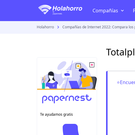
Compañías
Holahorro
Compañías de Internet 2022: Compara los 
TV + Internet
Telmex
Totalp
Izzi
Megacable
Totalplay
⭐Encuen
Dish
Sky
VeTV
Te ayudamos gratis
Todas las compañía