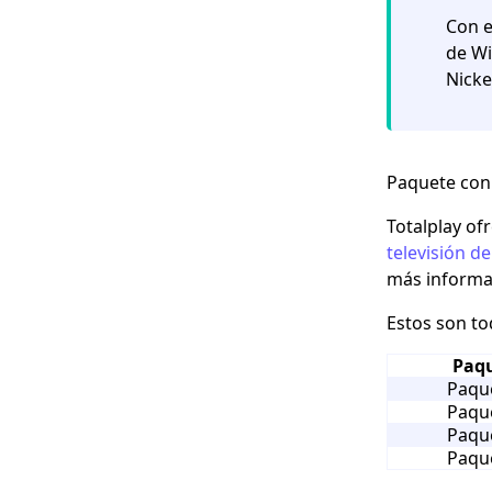
Con e
de Wi
Nicke
Paquete con 
Totalplay of
televisión de
más informac
Estos son tod
Paq
Paqu
Paqu
Paqu
Paqu