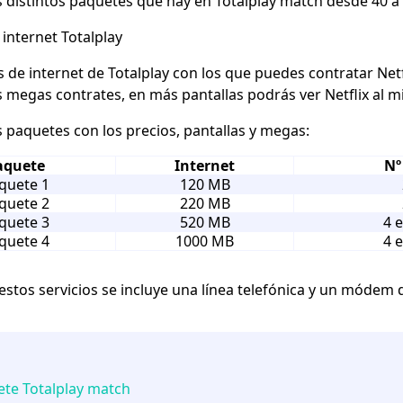
s distintos paquetes que hay en
Totalplay match
desde 40 a 
internet Totalplay
 de internet de Totalplay con los que puedes contratar Netf
megas contrates, en más pantallas podrás ver Netflix al 
s paquetes con los precios, pantallas y megas:
aquete
Internet
Nº
quete 1
120 MB
quete 2
220 MB
quete 3
520 MB
4 
quete 4
1000 MB
4 
 estos servicios se incluye una línea telefónica y un módem 
te Totalplay match