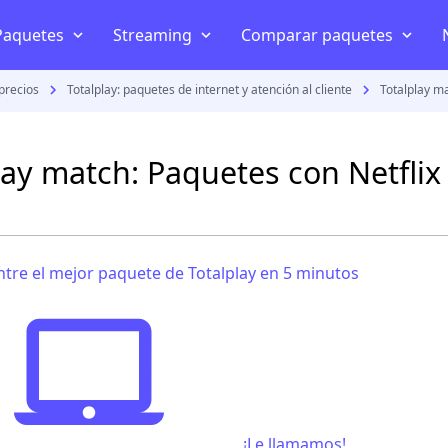
Paquetes
Streaming
Comparar paquetes
precios
Totalplay: paquetes de internet y atención al cliente
Totalplay ma
Telefonía y celular
Internet en casa
Disney+
Mejor internet en Méxi
AT&T
Internet inalámbrico
HBO
Izzi vs Totalplay
lay match: Paquetes con Netflix
Telcel
Televisión por internet
Star+
Telmex vs Totalplay
Movistar
Planes celular
Netflix
Izzi vs Telmex
Netwey
tre el mejor paquete de Totalplay en 5 minutos
Bait
Amazon Prime Video
Megacable vs Totalplay
Comparar paquetes streaming
s
¡Le llamamos!