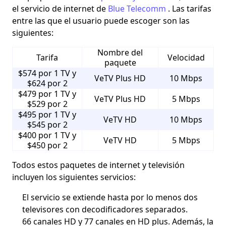
el servicio de internet de
Blue Telecomm
.
Las tarifas
entre las que el usuario puede escoger son las
siguientes:
Nombre del
Tarifa
Velocidad
paquete
$574 por 1 TV y
VeTV Plus HD
10 Mbps
$624 por 2
$479 por 1 TV y
VeTV Plus HD
5 Mbps
$529 por 2
$495 por 1 TV y
VeTV HD
10 Mbps
$545 por 2
$400 por 1 TV y
VeTV HD
5 Mbps
$450 por 2
Todos estos paquetes de internet y televisión
incluyen los siguientes servicios:
El servicio se extiende hasta por lo menos dos
televisores con decodificadores separados.
66 canales HD y 77 canales en HD plus. Además, la