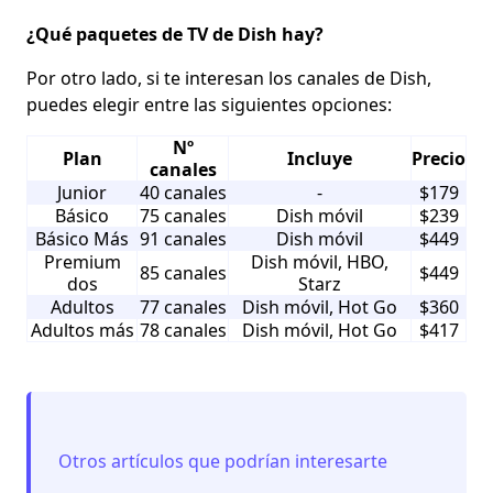
¿Qué paquetes de TV de Dish hay?
Por otro lado, si te interesan los canales de Dish,
puedes elegir entre las siguientes opciones:
Nº
Plan
Incluye
Precio
canales
Junior
40 canales
-
$179
Básico
75 canales
Dish móvil
$239
Básico Más
91 canales
Dish móvil
$449
Premium
Dish móvil, HBO,
85 canales
$449
dos
Starz
Adultos
77 canales
Dish móvil, Hot Go
$360
Adultos más
78 canales
Dish móvil, Hot Go
$417
Otros artículos que podrían interesarte