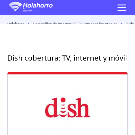
Holahorro
Compañías de Internet 2022: Compara los precios
Dish:
Dish cobertura: TV, internet y móvil