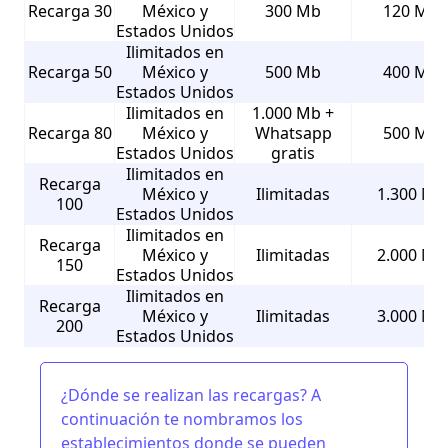
Recarga 30
México y
300 Mb
120 Mb
Estados Unidos
Ilimitados en
Recarga 50
México y
500 Mb
400 Mb
Estados Unidos
Ilimitados en
1.000 Mb +
Recarga 80
México y
Whatsapp
500 Mb
Estados Unidos
gratis
Ilimitados en
Recarga
México y
Ilimitadas
1.300 Mb
100
Estados Unidos
Ilimitados en
Recarga
México y
Ilimitadas
2.000 Mb
150
Estados Unidos
Ilimitados en
Recarga
México y
Ilimitadas
3.000 Mb
200
Estados Unidos
¿Dónde se realizan las recargas? A
continuación te nombramos los
establecimientos donde se pueden