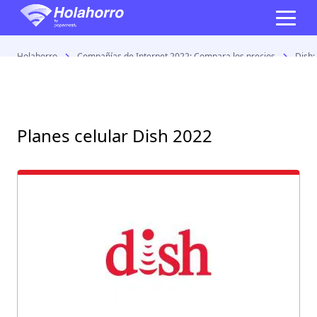
Holahorro
Compañías de Internet 2022: Compara los precios
Dish:
Planes celular Dish 2022