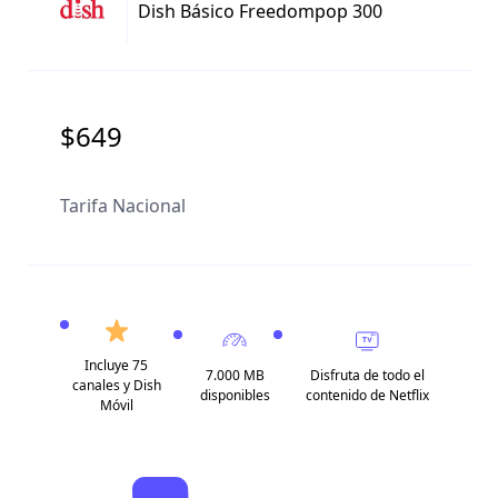
Dish Básico Freedompop 300
$649
Tarifa Nacional
Incluye 75
7.000 MB
Disfruta de todo el
canales y Dish
disponibles
contenido de Netflix
Móvil