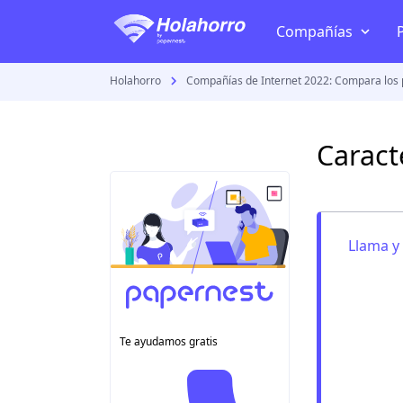
Compañías
Holahorro
Compañías de Internet 2022: Compara los 
TV + Internet
Telmex
Caract
Izzi
Megacable
Totalplay
Llama y 
Dish
Sky
VeTV
Te ayudamos gratis
Todas las compañía