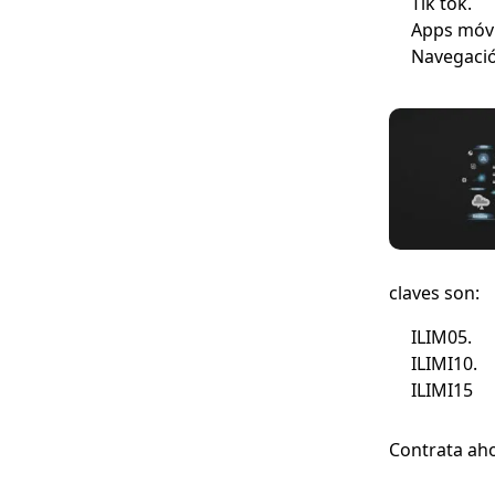
Tik tok.
Apps móvi
Navegaci
claves son:
ILIM05.
ILIMI10.
ILIMI15
Contrata aho