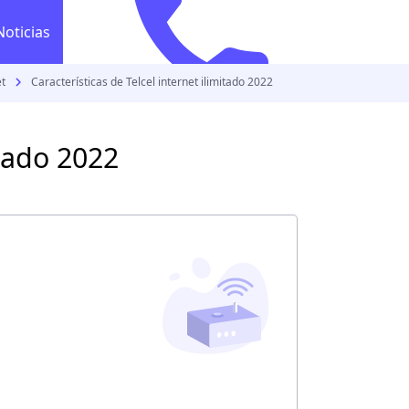
Noticias
et
Características de Telcel internet ilimitado 2022
554 628 2565
Llamada gratuita
554 628 2
co
itado 2022