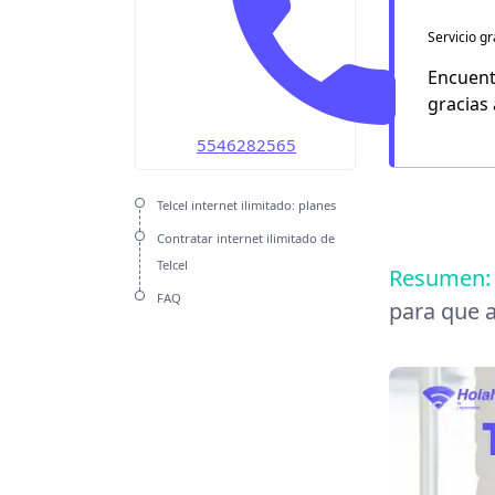
OMV
Servicio gr
Unefon
Encuent
gracias
Weex
5546282565
Telcel internet ilimitado: planes
Contratar internet ilimitado de
Telcel
Resumen:
FAQ
para que a