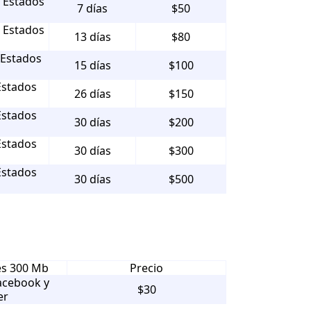
, Estados
7 días
$50
, Estados
13 días
$80
 Estados
15 días
$100
Estados
26 días
$150
Estados
30 días
$200
Estados
30 días
$300
Estados
30 días
$500
es 300 Mb
Precio
acebook y
$30
er