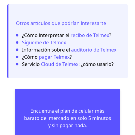
Otros artículos que podrían interesarte
¿Cómo interpretar el
recibo de Telmex
?
Sígueme de Telmex
Información sobre el
auditorio de Telmex
¿Cómo
pagar Telmex
?
Servicio
Cloud de Telmex
: ¿cómo usarlo?
Encuentra el plan de celular más
barato del mercado en solo 5 minutos
y sin pagar nada.