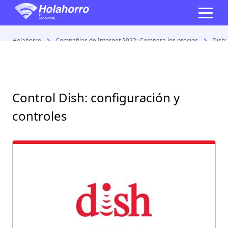
Holahorro
Compañías de Internet 2022: Compara los precios
Dish:
Control Dish: configuración y
controles