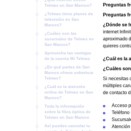
Preguntas f
Telmex en San Marcos?
¿Telmex tiene planes de
Preguntas f
televisión en San
¿Dónde se ha
Marcos?
internet Infi
¿Cuáles son las
aproximado de
sucursales de Telmex en
San Marcos?
quieres contr
Aprovecha las ventajas
de la cuenta Mi Telmex
¿Cuál es la 
¿En qué partes de San
¿Cuáles son 
Marcos ofrece cobertura
Telmex?
Si necesitas 
múltiples can
¿Cuál es la atención
online de Telmex en San
de contacto 
Marcos?
Acceso p
Toda la información
sobre la fibra óptica de
Teléfono
Telmex en San Marcos
Sucursal
Así puedes cancelar tu
Atención 