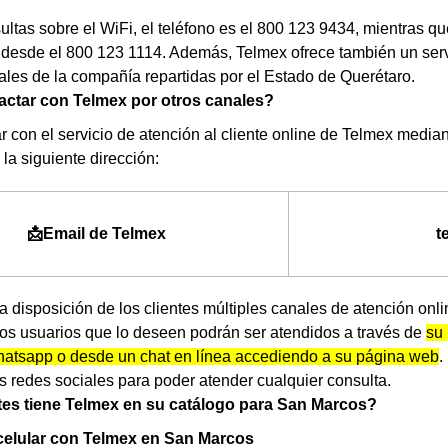
ultas sobre el WiFi, el teléfono es el 800 123 9434, mientras 
 desde el 800 123 1114. Además, Telmex ofrece también un serv
ales de la compañía repartidas por el Estado de Querétaro.
ctar con Telmex por otros canales?
r con el servicio de atención al cliente online de Telmex median
la siguiente dirección:
📩Email de Telmex
t
 disposición de los clientes múltiples canales de atención onl
Los usuarios que lo deseen podrán ser atendidos a través de
su 
hatsapp o desde un chat en línea accediendo a su página web
.
es redes sociales para poder atender cualquier consulta.
es tiene Telmex en su catálogo para San Marcos?
celular con Telmex en San Marcos