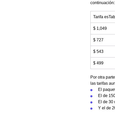
continuación:
Tarifa esTa
$ 1,049
$ 727
$ 543
$ 499
Por otra part
las tarifas a
El paque
El de 15
El de 30 
Y el de 