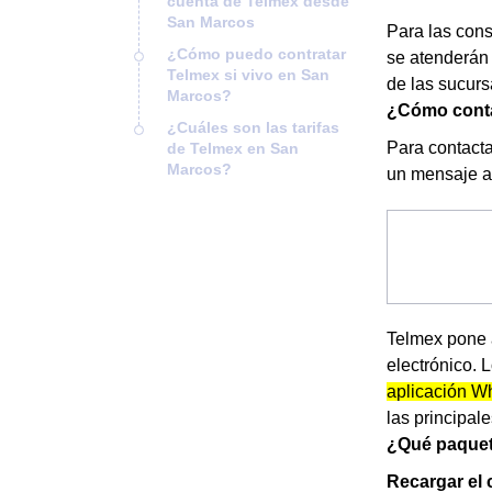
cuenta de Telmex desde
San Marcos
Para las cons
¿Cómo puedo contratar
se atenderán
Telmex si vivo en San
de las sucurs
Marcos?
¿Cómo conta
¿Cuáles son las tarifas
Para contacta
de Telmex en San
Marcos?
un mensaje a 
Telmex pone a
electrónico. 
aplicación W
las principal
¿Qué paquet
Recargar el 