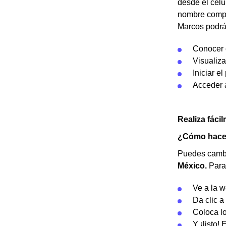
desde el celu
nombre comple
Marcos podrán
Conocer c
Visualiza
Iniciar e
Acceder a
Realiza fáci
¿Cómo hacer
Puedes cambi
México.
Para 
Ve a la w
Da clic a 
Coloca lo
Y ¡listo!