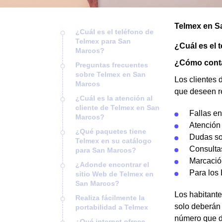
Telmex en S
¿Cuál es el teléfono de
Telmex para San
¿Cuál es el 
Marcos?
¿Cómo conta
Preguntas frecuentes
sobre Telmex en San
Los clientes 
Marcos
que deseen re
¿Cuál es la atención al
cliente de Telmex en San
Fallas en
Marcos?
Atención 
¿Qué paquetes tiene
Dudas so
Telmex en su catálogo
Consulta
para San Marcos?
Marcació
¿Adonde encontrar el
Para los
sitio Web de Telmex en
San Marcos?
Los habitante
Realiza fácilmente la
solo deberán 
portabilidad a Telmex
número que d
¿Qué internet ofrece