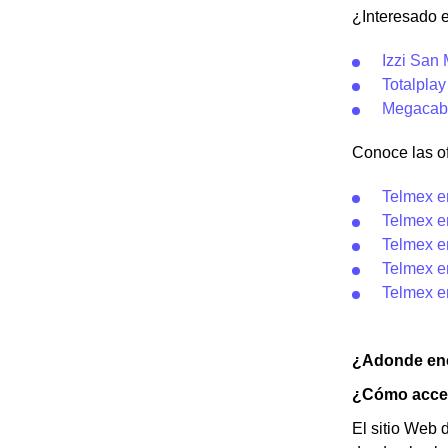
¿Interesado 
Izzi San
Totalpla
Megacab
Conoce las of
Telmex e
Telmex e
Telmex e
Telmex e
Telmex e
¿Adonde enc
¿Cómo acced
El sitio Web