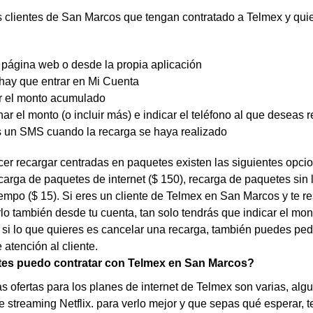
 clientes de San Marcos que tengan contratado a Telmex y quie
 página web o desde la propia aplicación
 hay que entrar en Mi Cuenta
r el monto acumulado
ar el monto (o incluir más) e indicar el teléfono al que deseas 
s un SMS cuando la recarga se haya realizado
er recargar centradas en paquetes existen las siguientes opci
carga de paquetes de internet ($ 150), recarga de paquetes sin 
tiempo ($ 15). Si eres un cliente de Telmex en San Marcos y te
o también desde tu cuenta, tan solo tendrás que indicar el mon
, si lo que quieres es cancelar una recarga, también puedes ped
e atención al cliente.
es puedo contratar con Telmex en San Marcos?
as ofertas para los planes de internet de Telmex son varias, al
de streaming Netflix. para verlo mejor y que sepas qué esperar, t