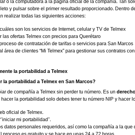
lar o la computadora a la página oficial de la compañía. Tan sol
to y pulsar sobre el primer resultado proporcionado. Dentro de
 realizar todas las siguientes acciones:
uáles son los servicios de Internet, celular y TV de Telmex
r las ofertas Telmex con precios para Querétaro
l proceso de contratación de tarifas o servicios para San Marcos
l área de clientes “Mi Telmex” para gestionar sus contratos co
lmente la portabilidad a Telmex
 la portabilidad a Telmex en San Marcos?
ar de compañía a Telmex sin perder tu número. Es un
derecho
hacer la portabilidad solo debes tener tu número NIP y hacer lo
eb oficial de Telmex.
‘'iniciar mi portabilidad''.
s datos personales requeridos, así como la compañía a la que q
 El proceso es gratuito y se hace en unas 24 a 72 horas.