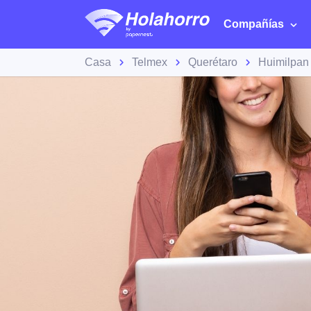
Compañías
Casa
Telmex
Querétaro
Huimilpan