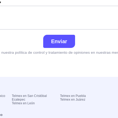
*
Enviar
nuestra política de control y tratamiento de opiniones en nuestras me
xico
Telmex en San Cristóbal
Telmex en Puebla
Ecatepec
Telmex en Juárez
Telmex en León
co