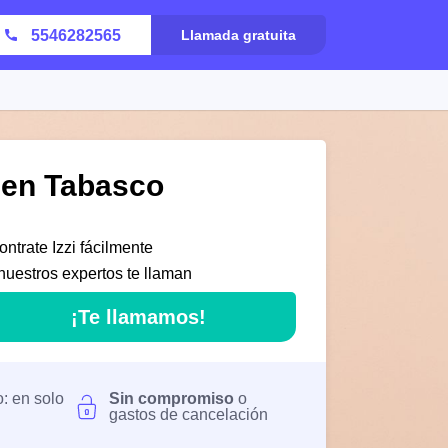
5546282565
Llamada gratuita
i en Tabasco
ntrate Izzi fácilmente
nuestros expertos te llaman
¡Te llamamos!
o: en solo
Sin compromiso
o
gastos de cancelación