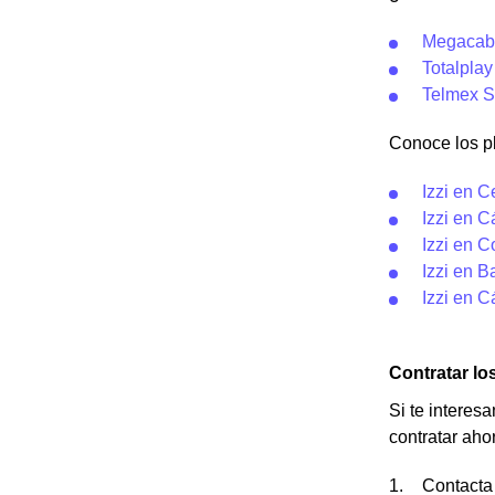
Megacabl
Totalplay
Telmex S
Conoce los pl
Izzi en C
Izzi en 
Izzi en 
Izzi en 
Izzi en 
Contratar los
Si te interes
contratar aho
Contacta 