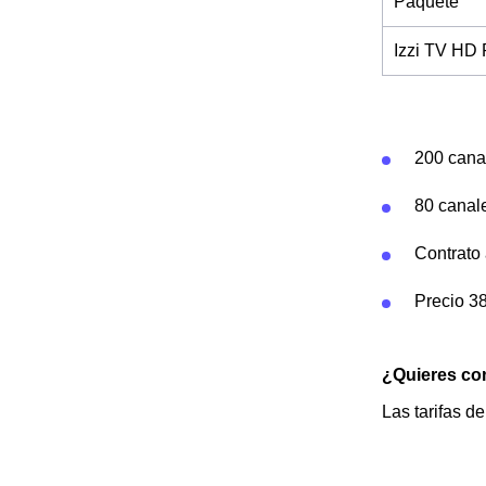
Paquete
Izzi TV HD 
200 cana
80 canal
Contrato
Precio 3
¿Quieres cont
Las tarifas d