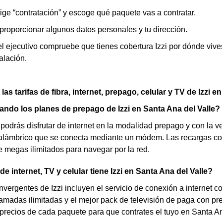
ige “contratación” y escoge qué paquete vas a contratar.
roporcionar algunos datos personales y tu dirección.
 ejecutivo compruebe que tienes cobertura Izzi por dónde vives,
talación.
as tarifas de fibra, internet, prepago, celular y TV de Izzi e
ndo los planes de prepago de Izzi en Santa Ana del Valle?
 podrás disfrutar de internet en la modalidad prepago y con la ve
nalámbrico que se conecta mediante un módem. Las recargas con
 megas ilimitados para navegar por la red.
de internet, TV y celular tiene Izzi en Santa Ana del Valle?
onvergentes de Izzi incluyen el servicio de conexión a internet c
lamadas ilimitadas y el mejor pack de televisión de paga con 
precios de cada paquete para que contrates el tuyo en Santa An