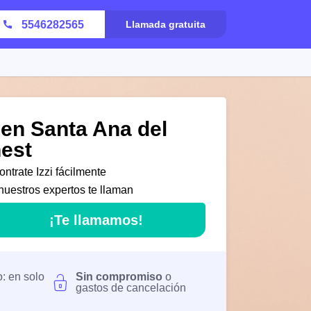
5546282565
Llamada gratuita
 en Santa Ana del
nest
ntrate Izzi fácilmente
nuestros expertos te llaman
¡Te llamamos!
o: en solo
Sin compromiso
o
gastos de cancelación