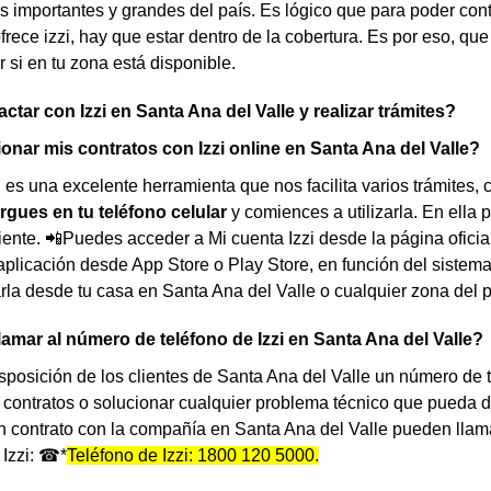
importantes y grandes del país. Es lógico que para poder contra
ofrece izzi, hay que estar dentro de la cobertura. Es por eso, qu
ar si en tu zona está disponible.
tar con Izzi en Santa Ana del Valle y realizar trámites?
nar mis contratos con Izzi online en Santa Ana del Valle?
i es una excelente herramienta que nos facilita varios trámites,
rgues en tu teléfono celular
y comiences a utilizarla. En ella 
liente. 📲Puedes acceder a Mi cuenta Izzi desde la página ofici
aplicación desde App Store o Play Store, en función del sistema 
arla desde tu casa en Santa Ana del Valle o cualquier zona del 
lamar al número de teléfono de Izzi en Santa Ana del Valle?
isposición de los clientes de Santa Ana del Valle un número de
 contratos o solucionar cualquier problema técnico que pueda der
 contrato con la compañía en Santa Ana del Valle pueden llama
 Izzi: ☎*
Teléfono de Izzi: 1800 120 5000.