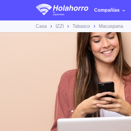
Compañías
Casa
IZZI
Tabasco
Macuspana