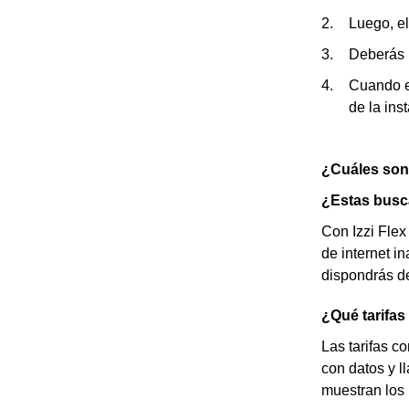
Luego, el
Deberás p
Cuando el
de la ins
¿Cuáles son l
¿Estas busca
Con Izzi Flex
de internet i
dispondrás de
¿Qué tarifas 
Las tarifas c
con datos y l
muestran los 