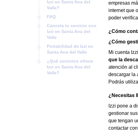
Izzi en Santa Ana del
empresas más 
Valle?
internet que 
FAQ
poder verific
Cancela tu servicio con
¿Cómo contac
Izzi en Santa Ana del
Valle
¿Cómo gestio
Portabilidad de Izzi en
Santa Ana del Valle
Mi cuenta Izz
que la desca
¿Qué servicios ofrece
Izzi en Santa Ana del
atención al c
Valle?
descargar la 
Podrás utiliz
¿Necesitas l
Izzi pone a d
gestionar sus
que tengan un
contactar con