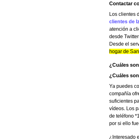
Contactar co
Los clientes 
clientes de I
atención a cl
desde Twitter
Desde el serv
hogar de Sant
¿Cuáles son 
¿Cuáles son 
Ya puedes con
compañía ofre
suficientes p
vídeos. Los p
de teléfono *
por si ello f
¿Interesado e