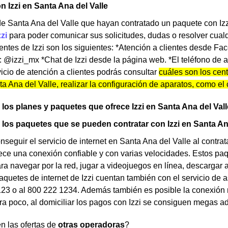
n Izzi en Santa Ana del Valle
de Santa Ana del Valle que hayan contratado un paquete con Iz
zzi
para poder comunicar sus solicitudes, dudas o resolver cual
ientes de Izzi son los siguientes: *Atención a clientes desde F
: @izzi_mx *Chat de Izzi desde la página web. *El teléfono de a
icio de atención a clientes podrás consultar
cuáles son los cent
a Ana del Valle, realizar la configuración de aparatos, como el 
los planes y paquetes que ofrece Izzi en Santa Ana del Val
los paquetes que se pueden contratar con Izzi en Santa An
seguir el servicio de internet en Santa Ana del Valle al contra
ce una conexión confiable y con varias velocidades. Estos paq
ara navegar por la red, jugar a videojuegos en línea, descargar 
aquetes de internet de Izzi cuentan también con el servicio de a
123 o al 800 222 1234. Además también es posible la conexión r
uera poco, al domiciliar los pagos con Izzi se consiguen megas a
n las ofertas de
otras operadoras
?