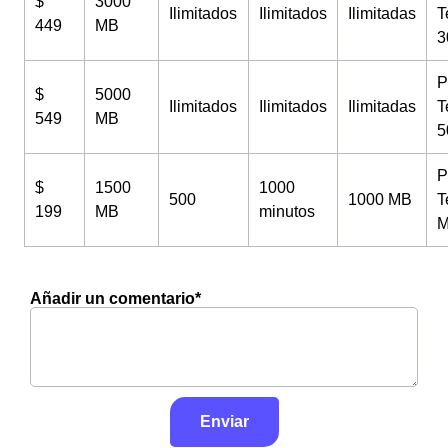
$
3000
Ilimitados
Ilimitados
Ilimitadas
T
449
MB
3
P
$
5000
Ilimitados
Ilimitados
Ilimitadas
T
549
MB
5
P
$
1500
1000
500
1000 MB
T
199
MB
minutos
M
Añadir un comentario*
Enviar