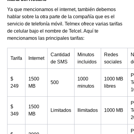
Ya que mencionamos el internet, también debemos
hablar sobre la otra parte de la compañía que es el
servicio de telefonía móvil. Telmex ofrece varias tarifas
de celular bajo el nombre de Telcel. Aquí te
mencionamos las principales tarifas:
Cantidad
Minutos
Redes
N
Tarifa
Internet
de SMS
incluidos
sociales
d
P
$
1500
1000
1000 MB
500
T
249
MB
minutos
libres
1
P
$
1500
Limitados
Ilimitados
1000 MB
T
349
MB
2
P