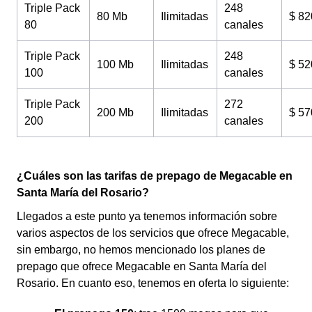
Triple Pack
248
80 Mb
Ilimitadas
$ 82
80
canales
Triple Pack
248
100 Mb
Ilimitadas
$ 52
100
canales
Triple Pack
272
200 Mb
Ilimitadas
$ 57
200
canales
¿Cuáles son las tarifas de prepago de Megacable en
Santa María del Rosario?
Llegados a este punto ya tenemos información sobre
varios aspectos de los servicios que ofrece Megacable,
sin embargo, no hemos mencionado los planes de
prepago que ofrece Megacable en Santa María del
Rosario. En cuanto eso, tenemos en oferta lo siguiente: