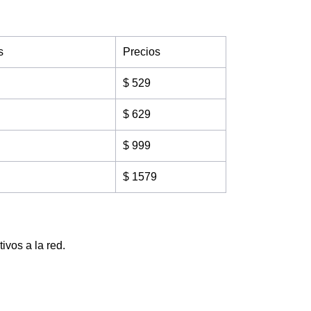
s
Precios
$ 529
$ 629
$ 999
$ 1579
ivos a la red.