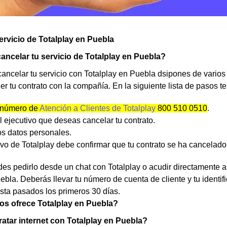
ervicio de Totalplay en Puebla
ancelar tu servicio de Totalplay en Puebla?
cancelar tu servicio con Totalplay en Puebla dsipones de vario
r tu contrato con la compañía. En la siguiente lista de pasos 
número de
Atención a Clientes de Totalplay
800 510 0510
.
al ejecutivo que deseas cancelar tu contrato.
los datos personales.
ivo de Totalplay debe confirmar que tu contrato se ha cancelado
s pedirlo desde un chat con Totalplay o acudir directamente a
ebla. Deberás llevar tu número de cuenta de cliente y tu identi
asta pasados los primeros 30 días.
os ofrece Totalplay en Puebla?
tar internet con Totalplay en Puebla?