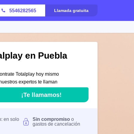
5546282565
Llamada gratuita
alplay en Puebla
ontrate Totalplay hoy mismo
nuestros expertos te llaman
¡Te llamamos!
o: en solo
Sin compromiso
o
gastos de cancelación