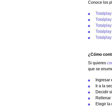
Conoce los pl
Totalplay
Totalpla
Totalplay
Totalpla
Totalplay
¿Cómo contr
Si quieres
co
que se enume
Ingresar 
Ir a la s
Decidir s
Rellenar 
Elegir la