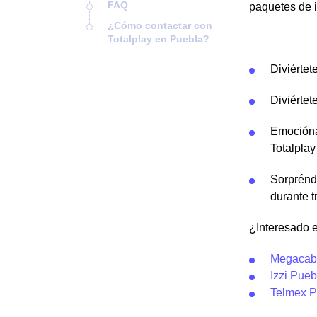
FAQ
paquetes de i
¿Cómo contactar con
Totalplay en Puebla?
Diviértet
Diviértet
Emocióna
Totalplay
Sorprénde
durante t
¿Interesado e
Megacab
Izzi Pueb
Telmex P