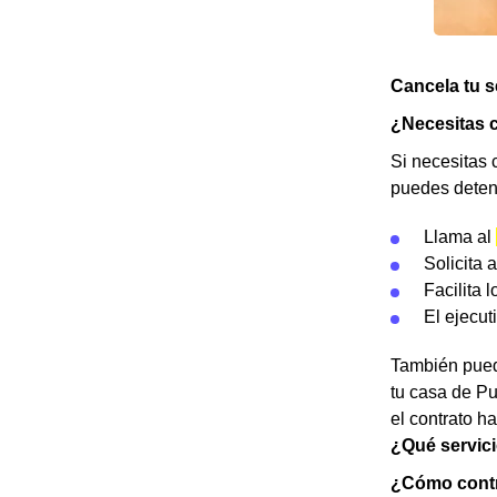
Cancela tu s
¿Necesitas c
Si necesitas 
puedes detene
Llama al
Solicita 
Facilita 
El ejecut
También puede
tu casa de Pu
el contrato h
¿Qué servici
¿Cómo contra