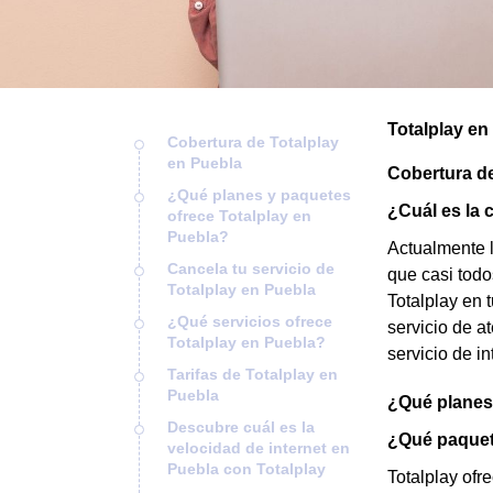
Totalplay en
Cobertura de Totalplay
en Puebla
Cobertura de
¿Qué planes y paquetes
¿Cuál es la 
ofrece Totalplay en
Puebla?
Actualmente l
Cancela tu servicio de
que casi todo
Totalplay en Puebla
Totalplay en 
¿Qué servicios ofrece
servicio de at
Totalplay en Puebla?
servicio de i
Tarifas de Totalplay en
Puebla
¿Qué planes 
Descubre cuál es la
¿Qué paquete
velocidad de internet en
Puebla con Totalplay
Totalplay ofr