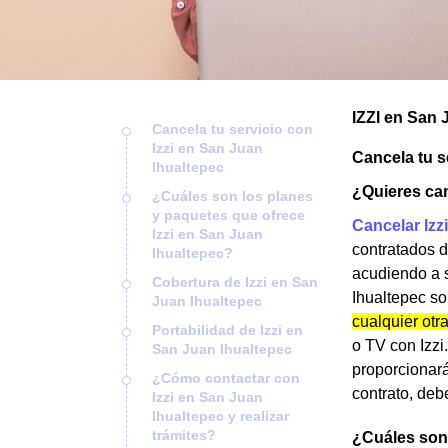
IZZI en San 
Cancela tu servicio con
Izzi en San Juan
Cancela tu s
Ihualtepec
¿Quieres can
¿Cuáles son los planes
y paquetes que ofrece
Cancelar Izzi
Izzi en San Juan
contratados d
Ihualtepec?
acudiendo a 
Cobertura de Izzi en San
Ihualtepec so
Juan Ihualtepec
cualquier otra
Portabilidad de Izzi en
o TV con Izzi.
San Juan Ihualtepec
proporcionará
¿Cómo contactar con
contrato, de
Izzi en San Juan
Ihualtepec y realizar
trámites?
¿Cuáles son 