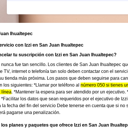
Juan Ihualtepec
ervicio con Izzi en San Juan Ihualtepec
celar tu suscripción con Izzi en San Juan Ihualtepec?
nunca fue tan sencillo. Los clientes de San Juan Ihualtepec q
e TV, internet o telefonía tan solo deben contactar con el servici
su tienda más próxima. Los pasos que deben seguirse para canc
n los siguientes: *Llamar por teléfono al
número 050 si tienes u
 línea
. *Mantener la espera para ser atendido por un ejecutivo. *P
 *Facilitar los datos que sean requeridos por el ejecutivo de Izzi.
 la fecha del fin del servicio Debe tenerse en cuenta que si no 
berá pagarse una penalización.
los planes y paquetes que ofrece Izzi en San Juan Ihualte