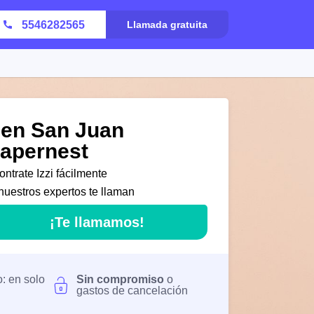
5546282565
Llamada gratuita
i en San Juan
Papernest
ntrate Izzi fácilmente
nuestros expertos te llaman
¡Te llamamos!
o: en solo
Sin compromiso
o
gastos de cancelación