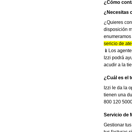
¿Cómo contac
¿Necesitas c
¿Quieres cont
disposición m
enumeramos la
sericio de at
📱Los agentes
Izzi podrá ay
acudir a la t
¿Cuál es el 
Izzi le da la
tienen una du
800 120 5000
Servicio de 
Gestionar tus
tus facturas 