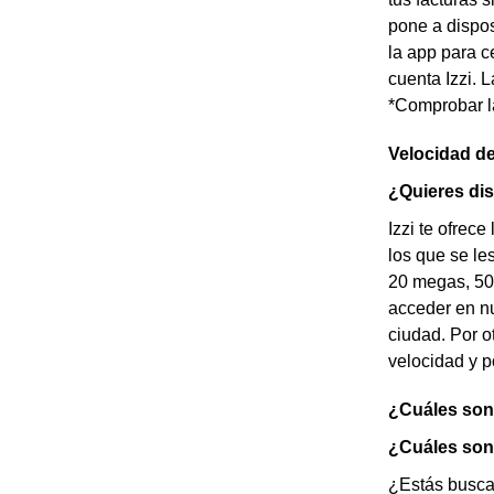
pone a dispos
la app para c
cuenta Izzi. 
*Comprobar la
Velocidad de
¿Quieres dis
Izzi te ofrec
los que se le
20 megas, 50
acceder en nu
ciudad. Por o
velocidad y 
¿Cuáles son l
¿Cuáles son l
¿Estás busca