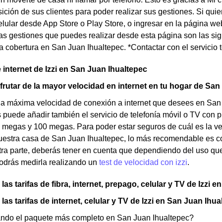
ición de sus clientes para poder realizar sus gestiones. Si qui
elular desde App Store o Play Store, o ingresar en la página web
Las gestiones que puedes realizar desde esta página son las sig
 cobertura en San Juan Ihualtepec. *Contactar con el servicio 
 internet de Izzi en San Juan Ihualtepec
frutar de la mayor velocidad en internet en tu hogar de Sa
e la máxima velocidad de conexión a internet que desees en San
s puede añadir también el servicio de telefonía móvil o TV con 
 megas y 100 megas. Para poder estar seguros de cuál es la v
estra casa de San Juan Ihualtepec, lo más recomendable es com
tra parte, deberás tener en cuenta que dependiendo del uso qu
podrás medirla realizando un
test de velocidad con izzi
.
as tarifas de fibra, internet, prepago, celular y TV de Izzi 
as tarifas de internet, celular y TV de Izzi en San Juan Ihu
ndo el paquete más completo en San Juan Ihualtepec?