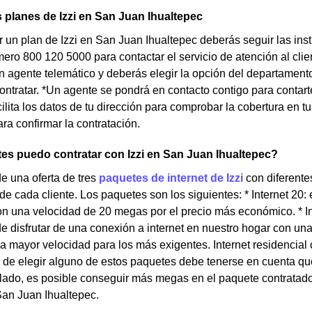
s planes de Izzi en San Juan Ihualtepec
r un plan de Izzi en San Juan Ihualtepec deberás seguir las in
ero 800 120 5000 para contactar el servicio de atención al client
n agente telemático y deberás elegir la opción del departamento
ntratar. *Un agente se pondrá en contacto contigo para contart
ilita los datos de tu dirección para comprobar la cobertura en tu 
ra confirmar la contratación.
s puedo contratar con Izzi en San Juan Ihualtepec?
de una oferta de tres
paquetes de internet de Izzi
con diferente
e cada cliente. Los paquetes son los siguientes: * Internet 20:
on una velocidad de 20 megas por el precio más económico. * Int
e disfrutar de una conexión a internet en nuestro hogar con una
a mayor velocidad para los más exigentes. Internet residencia
de elegir alguno de estos paquetes debe tenerse en cuenta que
 lado, es posible conseguir más megas en el paquete contratado
San Juan Ihualtepec.