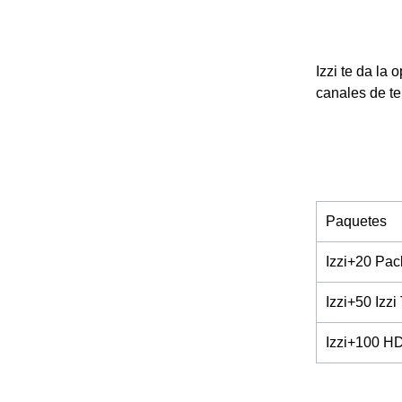
Izzi te da la 
canales de te
Paquetes
Izzi+20 Pa
Izzi+50 Izzi
Izzi+100 H