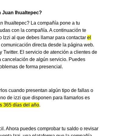
an Juan Ihualtepec?
n Ihualtepec? La compañía pone a tu
dudas con la compañía. A continuación te
 Izzi al que debes llamar para contactar
el
de comunicación directa desde la página web.
witter. El servicio de atención a clientes de
 la cancelación de algún servicio. Puedes
 problemas de forma presencial.
rlos cuando presentan algún tipo de fallas o
no de izzi que disponen para llamarlos es
os 365 días del año
.
cil. Ahora puedes comprobar tu saldo o revisar
 cuenta Izzi, una plataforma que la compañía