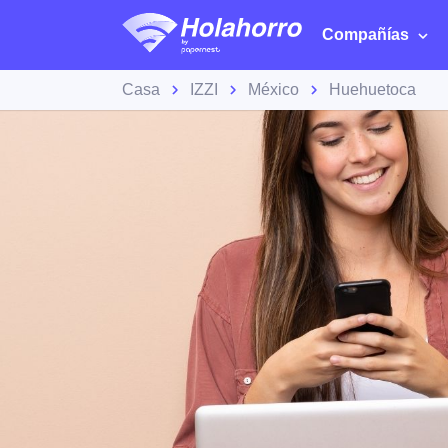
Compañías
Casa
IZZI
México
Huehuetoca