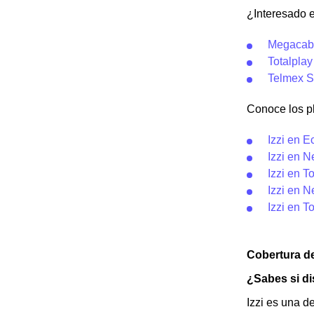
¿Interesado e
Megacabl
Totalpla
Telmex S
Conoce los pl
Izzi en 
Izzi en N
Izzi en T
Izzi en N
Izzi en T
Cobertura de
¿Sabes si di
Izzi es una d