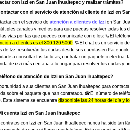
tar con Izzi en San Juan Ihualtepec y realizar trámites?
ontactar con el servicio de atención al cliente de Izzi en S
actar con el servicio de
atención a clientes de Izzi
en San Jua
últiples canales y medios para que puedas resolver todas tus 
s vías por las que puedes comunicarte con ellos: 📞El teléfono
ención a clientes es el 800 120 5000
. 💬El chat es un servicio 
 de Izzi resolverán tus dudas desde sus cuentas en Facebook y T
udarte a consultar tus facturas, contratar un paquete o efectuar
ienda de izzi más cercana a tu hogar para resolver tus dudas y
teléfono de atención de Izzi en San Juan Ihualtepec?
 oportunidad a sus clientes en San Juan Ihualtepec para contacta
da sobre el paquete que han contratado. ☎El número de teléfo
. Este sistema se encuentra
disponible las 24 horas del día y l
Mi cuenta Izzi en San Juan Ihualtepec
 contratos con Izzi en San Juan Ihualtepec nunca ha sido tan fá
sin moverte de casa ni llamar por teléfono. Esto es gracias a Mi