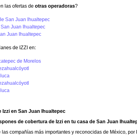
n las ofertas de
otras operadoras
?
e San Juan Ihualtepec
y San Juan Ihualtepec
an Juan Ihualtepec
anes de IZZI en:
Ecatepec de Morelos
ezahualcóyotl
oluca
ezahualcóyotl
oluca
 Izzi en San Juan Ihualtepec
spones de cobertura de Izzi en tu casa de San Juan Ihualt
e las compañías más importantes y reconocidas de México, por l