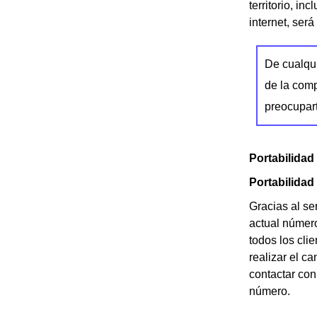
territorio, i
internet, ser
De cualqui
de la comp
preocupart
Portabilidad
Portabilidad
Gracias al se
actual número
todos los cli
realizar el c
contactar con
número.