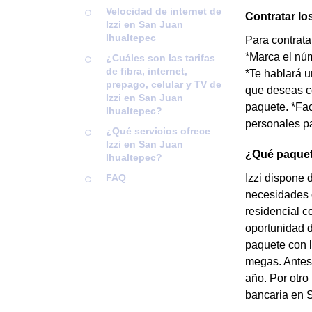
Velocidad de internet de
Contratar lo
Izzi en San Juan
Ihualtepec
Para contrata
*Marca el núm
¿Cuáles son las tarifas
de fibra, internet,
*Te hablará u
prepago, celular y TV de
que deseas co
Izzi en San Juan
paquete. *Fac
Ihualtepec?
personales pa
¿Qué servicios ofrece
Izzi en San Juan
¿Qué paquete
Ihualtepec?
FAQ
Izzi dispone 
necesidades d
residencial c
oportunidad d
paquete con l
megas. Antes 
año. Por otro
bancaria en 